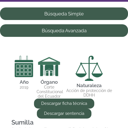
Búsqueda Simple
Búsqueda Avanzada
Año
Órgano
Naturaleza
2019
Corte
Acción de protección de
Constitucional
DDHH
del Ecuador
Descargar ficha técnica
Descargar sentencia
Sumilla