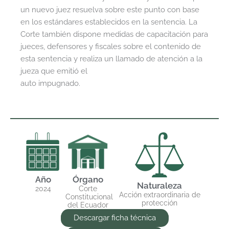
un nuevo juez resuelva sobre este punto con base
en los estándares establecidos en la sentencia. La
Corte también dispone medidas de capacitación para
jueces, defensores y fiscales sobre el contenido de
esta sentencia y realiza un llamado de atención a la
jueza que emitió el
auto impugnado.
Año
Órgano
Naturaleza
2024
Corte
Acción extraordinaria de
Constitucional
protección
del Ecuador
Descargar ficha técnica