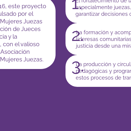
1.
El fortalecimiento de 
16, este proyecto
especialmente juezas, 
ulsado por el
garantizar decisione
 Mujeres Juezas
2.
ación de Jueces
La formación y acompa
cia y la
lideresas comunitaria
 con el valioso
justicia desde una mirad
 Asociación
3.
Mujeres Juezas.
La producción y circu
pedagógicas y progra
estos procesos de tran