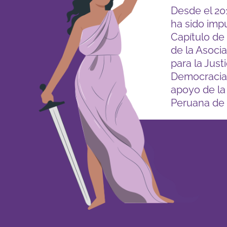
Desde el 20
ha sido imp
Capítulo de
de la Asoci
para la Justi
Democracia,
apoyo de la
Peruana de 