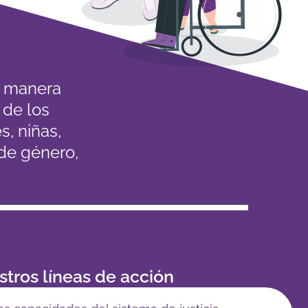
de manera
 de los
, niñas,
 de género,
.
tros líneas de acción