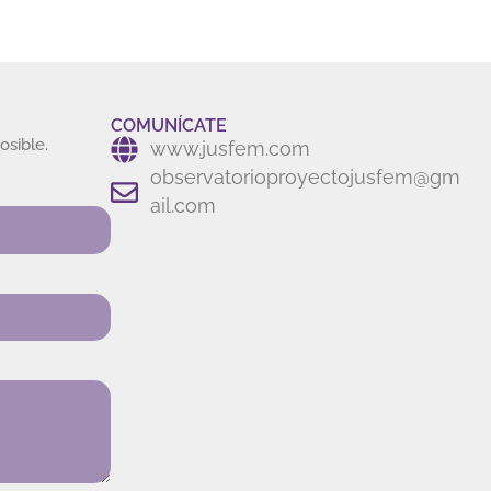
COMUNÍCATE
osible.
www.jusfem.com
observatorioproyectojusfem@gm
ail.com