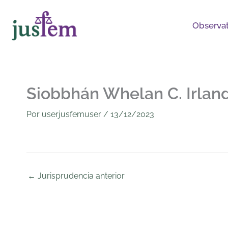
Ir
al
Observat
contenido
Siobbhán Whelan C. Irlan
Por
userjusfemuser
/
13/12/2023
←
Jurisprudencia anterior