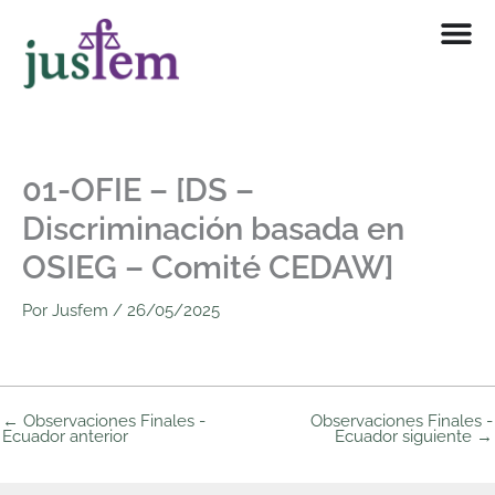
Ir
al
contenido
01-OFIE – [DS –
Discriminación basada en
OSIEG – Comité CEDAW]
Por
Jusfem
/
26/05/2025
←
Observaciones Finales -
Observaciones Finales -
Ecuador anterior
Ecuador siguiente
→