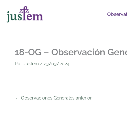
Ir
al
Observat
contenido
18-OG – Observación Gener
Por
Jusfem
/
23/03/2024
←
Observaciones Generales anterior