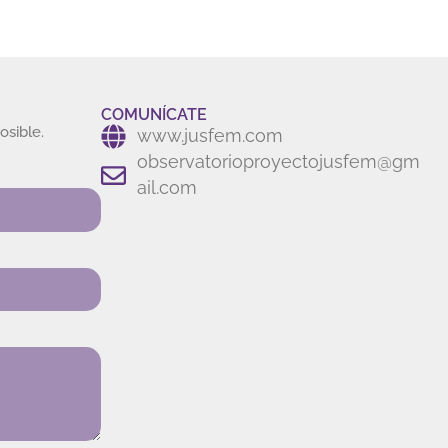
COMUNÍCATE
osible.
www.jusfem.com
observatorioproyectojusfem@gm
ail.com