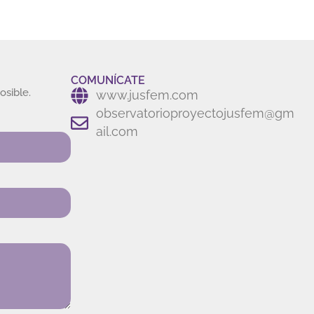
COMUNÍCATE
osible.
www.jusfem.com
observatorioproyectojusfem@gm
ail.com