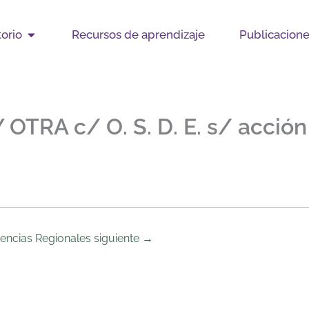
Open Observatorio
orio
Recursos de aprendizaje
Publicacion
Y OTRA c/ O. S. D. E. s/ acci
encias Regionales siguiente
→