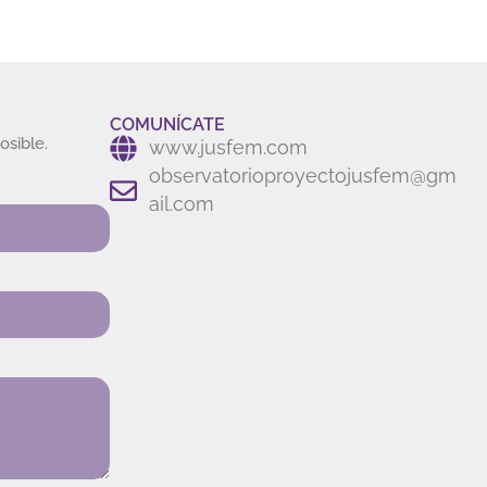
COMUNÍCATE
osible.
www.jusfem.com
observatorioproyectojusfem@gm
ail.com