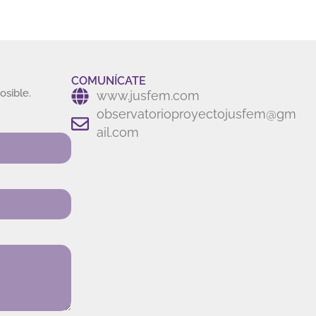
COMUNÍCATE
osible.
www.jusfem.com
observatorioproyectojusfem@gm
ail.com