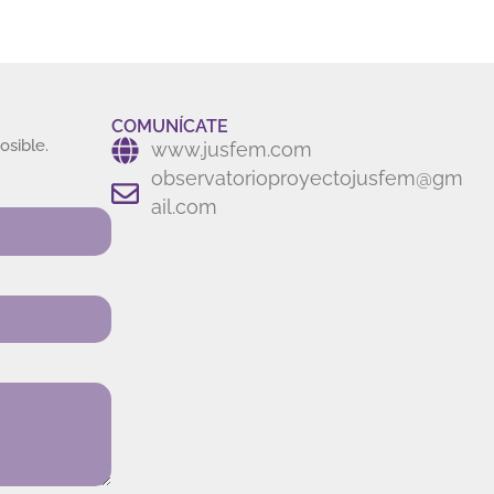
COMUNÍCATE
osible.
www.jusfem.com
observatorioproyectojusfem@gm
ail.com