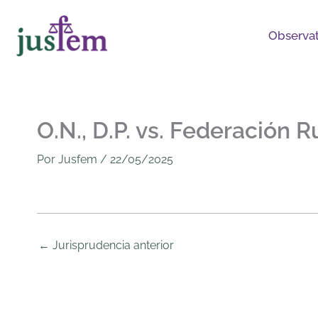
Ir
al
Observat
contenido
O.N., D.P. vs. Federación R
Por
Jusfem
/
22/05/2025
←
Jurisprudencia anterior