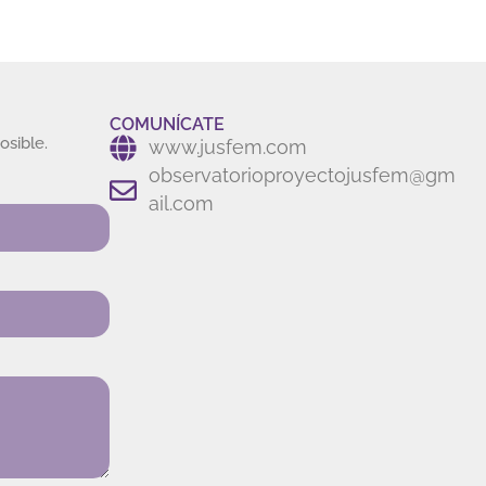
COMUNÍCATE
osible.
www.jusfem.com
observatorioproyectojusfem@gm
ail.com