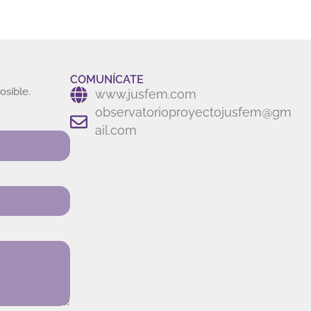
COMUNÍCATE
osible.
www.jusfem.com
observatorioproyectojusfem@gm
ail.com