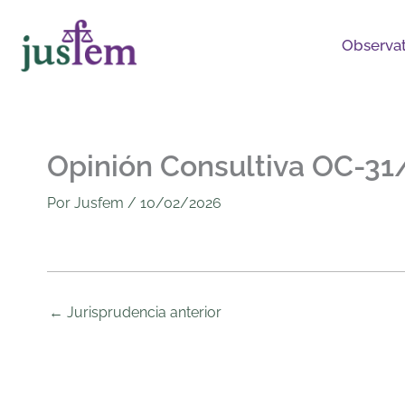
Ir
al
Observat
contenido
Opinión Consultiva OC-31
Por
Jusfem
/
10/02/2026
←
Jurisprudencia anterior